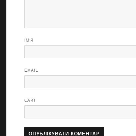
ІМ'Я
EMAIL
САЙТ