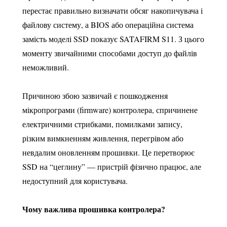
перестає правильно визначати обсяг накопичувача і
файлову систему, а BIOS або операційна система
замість моделі SSD показує SATAFIRM S11. З цього
моменту звичайними способами доступ до файлів
неможливий.
Причиною збою зазвичай є пошкодження
мікропрограми (firmware) контролера, спричинене
електричними стрибками, помилками запису,
різким вимкненням живлення, перегрівом або
невдалим оновленням прошивки. Це перетворює
SSD на “цеглину” — пристрій фізично працює, але
недоступний для користувача.
Чому важлива прошивка контролера?