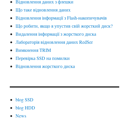
Відновлення даних з флешки
Що таке відновлення даних
Відновлення інформації з Flash-накопичувачів
Що робити, якщо я упустив свій жорсткий диск?
Видалення інформації з жорсткого диска
Лабораторія відновлення даних RedSer
Вимкнення TRIM
Перевірка SSD на помилки
Відновлення жорсткого диска
blog SSD
blog HDD
News