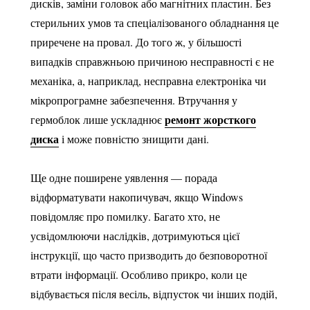
дисків, заміни головок або магнітних пластин. Без
стерильних умов та спеціалізованого обладнання це
приречене на провал. До того ж, у більшості
випадків справжньою причиною несправності є не
механіка, а, наприклад, несправна електроніка чи
мікропрограмне забезпечення. Втручання у
ремонт жорсткого
гермоблок лише ускладнює
диска
і може повністю знищити дані.
Ще одне поширене уявлення — порада
відформатувати накопичувач, якщо Windows
повідомляє про помилку. Багато хто, не
усвідомлюючи наслідків, дотримуються цієї
інструкції, що часто призводить до безповоротної
втрати інформації. Особливо прикро, коли це
відбувається після весіль, відпусток чи інших подій,