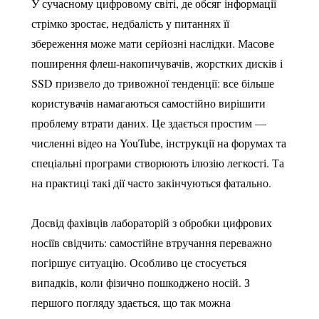
У сучасному цифровому світі, де обсяг інформації
стрімко зростає, недбалість у питаннях її
збереження може мати серйозні наслідки. Масове
поширення флеш-накопичувачів, жорстких дисків і
SSD призвело до тривожної тенденції: все більше
користувачів намагаються самостійно вирішити
проблему втрати даних. Це здається простим —
численні відео на YouTube, інструкції на форумах та
спеціальні програми створюють ілюзію легкості. Та
на практиці такі дії часто закінчуються фатально.
Досвід фахівців лабораторій з обробки цифрових
носіїв свідчить: самостійне втручання переважно
погіршує ситуацію. Особливо це стосується
випадків, коли фізично пошкоджено носій. З
першого погляду здається, що так можна