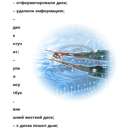
–
отформатировали диск;
– удалили информацию;
–
дис
к
стуч
ит;
–
упа
л
ноу
тбук
,
вне
шний жесткий диск;
– с диска пошел дым;