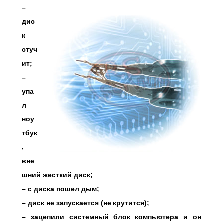
–
дис
к
стуч
ит;
–
упа
л
ноу
тбук
,
вне
шний жесткий диск;
– с диска пошел дым;
– диск не запускается (не крутится);
– зацепили системный блок компьютера и он