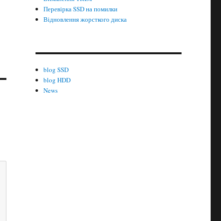
Перевірка SSD на помилки
Відновлення жорсткого диска
blog SSD
blog HDD
News