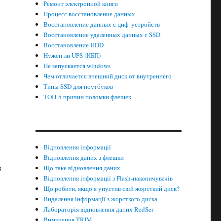
Ремонт электронной книги
Процесс восстановление данных
Восстановление данных с циф. устройств
Восстановление удаленных данных с SSD
Восстановление HDD
Нужен ли UPS (ИБП)
Не запускается windows
Чем отличается внешний диск от внутреннего
Типы SSD для ноутбуков
ТОП-5 причин поломки флешек
Відновлення інформації
Відновлення даних з флешки
в
Що таке відновлення даних
Відновлення інформації з Flash-накопичувачів
Що робити, якщо я упустив свій жорсткий диск?
Видалення інформації з жорсткого диска
Лабораторія відновлення даних RedSer
Вимкнення TRIM