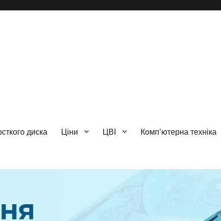
сткого диска
Ціни
ЦВІ
Комп’ютерна техніка