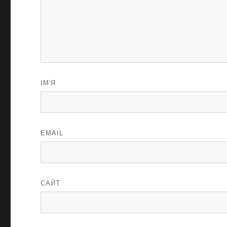
ІМ'Я
EMAIL
САЙТ