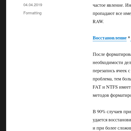
04.04.2019
частое явление. И
Formatting
пропадают все име
RAW.
Восстановление
*
После форматирова
необходимости дел
перезапись ячеек
проблема, тем бол
FAT и NTFS имеетс
методов форматир
В 90% случаев пр
удается восстанов
и при более сложн