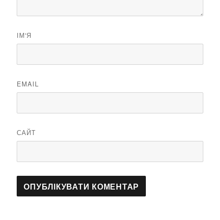
ІМ'Я
EMAIL
САЙТ